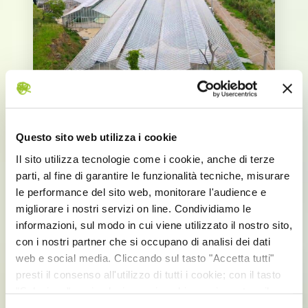
Maggio 17, 2018
/
Notizie
Questo sito web utilizza i cookie
Il Gruppo APG ha partecipato a
Il sito utilizza tecnologie come i cookie, anche di terze
Vitafoods 2018
parti, al fine di garantire le funzionalità tecniche, misurare
le performance del sito web, monitorare l'audience e
Vitafoods è un importante evento annuale
migliorare i nostri servizi on line. Condividiamo le
in cui le industrie alimentari si incontrano
informazioni, sul modo in cui viene utilizzato il nostro sito,
per proporre prodotti innovativi al
con i nostri partner che si occupano di analisi dei dati
mercato. Il Gruppo APG ha partecipato
web e social media. Cliccando sul tasto "Accetta tutti"
presti il consenso all'utilizzo di tutti i cookie; con il tasto
"Seleziona" puoi selezionare i cookie a cui prestare il
consenso; con il tasto "Rifiuta" o cliccando la “X” in alto a