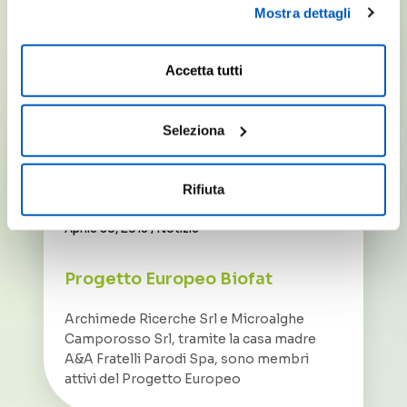
Mostra dettagli
destra puoi continuare la navigazione solo con l'utilizzo
dei cookie necessari. Per saperne di più ed
eventualmente modificare il tuo consenso, consulta
Accetta tutti
l'Informativa su
Cookies
e
Privacy
. È possibile
liberamente prestare, rifiutare o revocare il proprio
consenso in qualsiasi momento, accedendo al pannello
Seleziona
Mostra Dettagli.
Rifiuta
Aprile 30, 2015
/
Notizie
Progetto Europeo Biofat
Archimede Ricerche Srl e Microalghe
Camporosso Srl, tramite la casa madre
A&A Fratelli Parodi Spa, sono membri
attivi del Progetto Europeo