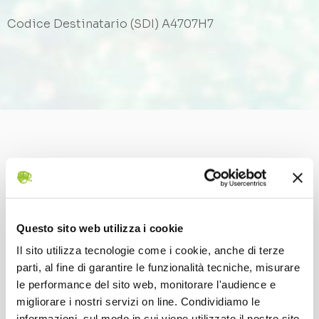
Codice Destinatario (SDI) A4707H7
Contattateci
Per richiedere informazioni sui nostri
Questo sito web utilizza i cookie
prodotti e servizi, compilate il form
Il sito utilizza tecnologie come i cookie, anche di terze
sottostante:
parti, al fine di garantire le funzionalità tecniche, misurare
le performance del sito web, monitorare l'audience e
migliorare i nostri servizi on line. Condividiamo le
informazioni, sul modo in cui viene utilizzato il nostro sito,