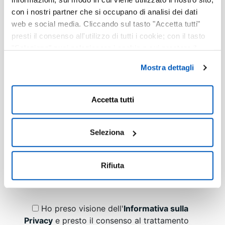
con i nostri partner che si occupano di analisi dei dati
web e social media. Cliccando sul tasto "Accetta tutti"
presti il consenso all'utilizzo di tutti i cookie; con il tasto
"Seleziona" puoi selezionare i cookie a cui prestare il
consenso; con il tasto "Rifiuta" o cliccando la “X” in alto a
Mostra dettagli
destra puoi continuare la navigazione solo con l'utilizzo
dei cookie necessari. Per saperne di più ed
eventualmente modificare il tuo consenso, consulta
Accetta tutti
l'Informativa su
Cookies
e
Privacy
. È possibile
liberamente prestare, rifiutare o revocare il proprio
consenso in qualsiasi momento, accedendo al pannello
Seleziona
Mostra Dettagli.
Rifiuta
Ho preso visione dell'
Informativa sulla
Privacy
e presto il consenso al trattamento